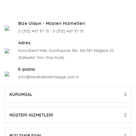
Bize Ulaşın - Müşteri Hizmetleri
0 (312) 467 97 13 - 0 (312) 467 97 13
Adres
Konutkent Mah. Dumlupınar Blv. No:381 Mağaza 22
(Eskişehir Yolu Sisa Kule)
E-posta:
info@karakalemkirtasiye.com.tr
KURUMSAL
MÜŞTERİ HİZMETLERİ
BİZİ TAKİP EDİN