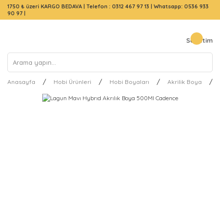
1750 ₺ üzeri KARGO BEDAVA |
Telefon : 0312 467 97 13
|
Whatsapp: 0536 933
90 97
|
Sepetim
Anasayfa
Hobi Ürünleri
Hobi Boyaları
Akrilik Boya