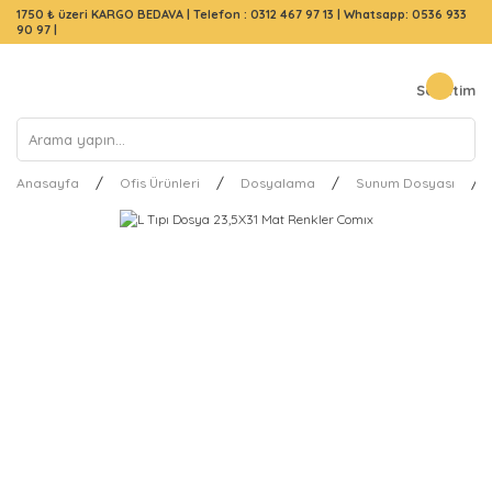
1750 ₺ üzeri KARGO BEDAVA |
Telefon : 0312 467 97 13
|
Whatsapp: 0536 933
90 97
|
Sepetim
Anasayfa
Ofis Ürünleri
Dosyalama
Sunum Dosyası