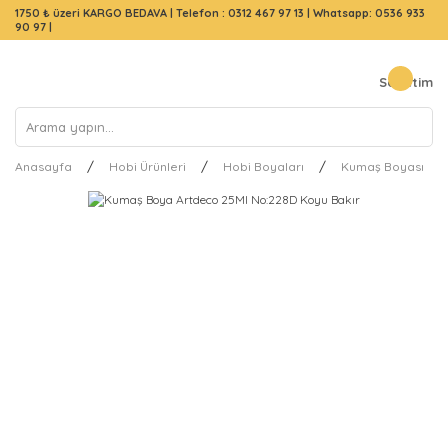
1750 ₺ üzeri KARGO BEDAVA |
Telefon : 0312 467 97 13
|
Whatsapp: 0536 933
90 97
|
Sepetim
Anasayfa
Hobi Ürünleri
Hobi Boyaları
Kumaş Boyası