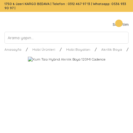
1750 ₺ üzeri KARGO BEDAVA |
Telefon : 0312 467 97 13
|
Whatsapp: 0536 933
90 97
|
Sepetim
Anasayfa
Hobi Ürünleri
Hobi Boyaları
Akrilik Boya