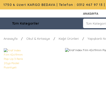
1750 ₺ üzeri KARGO BEDAVA |
Telefon : 0312 467 97 13
ANASAYFA
Tüm Kategoriler
Anasayfa
Okul & Kırtasiye
Kağıt Ürünleri
Yapışkanlı No