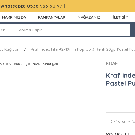
|
Whatsapp: 0536 933 90 97
|
HAKKIMIZDA
KAMPANYALAR
MAĞAZAMIZ
İLETİŞİM
t Kağıtları
Kraf Index Film 42x19mm Pop-Up 3 Renk 20yp Pastel Pua
KRAF
Kraf Ind
Pastel Pu
0 - Yorum - Y
80,00 TL