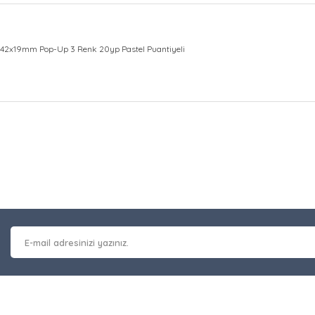
m 42x19mm Pop-Up 3 Renk 20yp Pastel Puantiyeli
at bilgisi, resim, ürün açıklamalarında ve diğer konularda yetersiz gör
Bu ürüne ilk yorumu siz y
leriniz için teşekkür ederiz.
 kalitesiz, bozuk veya görüntülenemiyor.
Yorum Yaz
masında eksik bilgiler bulunuyor.
erinde hatalar bulunuyor.
 diğer sitelerden daha pahalı.
nzer farklı alternatifler olmalı.