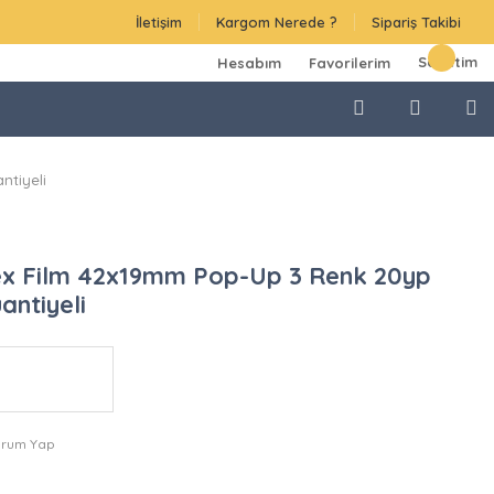
İletişim
Kargom Nerede ?
Sipariş Takibi
Sepetim
Hesabım
Favorilerim
ntiyeli
ex Film 42x19mm Pop-Up 3 Renk 20yp
antiyeli
orum Yap