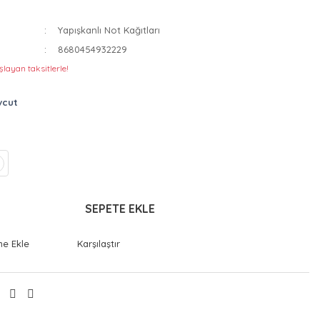
Yapışkanlı Not Kağıtları
8680454932229
layan taksitlerle!
vcut
SEPETE EKLE
Karşılaştır