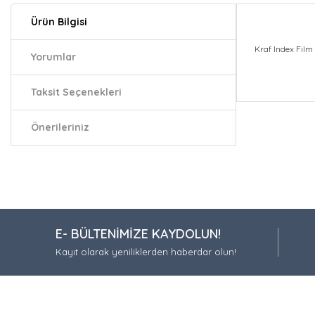
Ürün Bilgisi
Kraf Index Fil
Yorumlar
Taksit Seçenekleri
Bu ürünün fiy
iletebilirsiniz.
Önerileriniz
Görüş ve öneri
Ürün resmi
Ürün açıkla
Ürün bilgil
E- BÜLTENİMİZE KAYDOLUN!
Ürün fiyatı
Kayıt olarak yeniliklerden haberdar olun!
Bu ürüne be