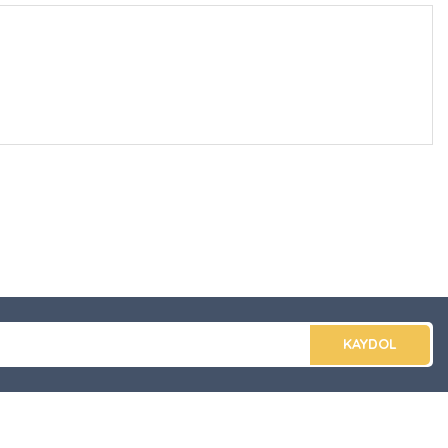
düğünüz noktaları öneri formunu kullanarak tarafımıza
apın!
KAYDOL