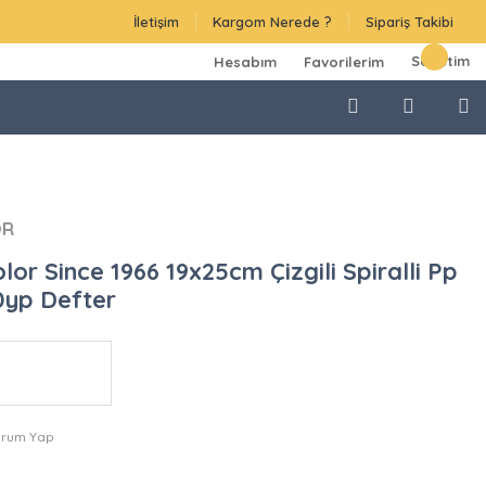
İletişim
Kargom Nerede ?
Sipariş Takibi
Sepetim
Hesabım
Favorilerim
OR
lor Since 1966 19x25cm Çizgili Spiralli Pp
yp Defter
orum Yap