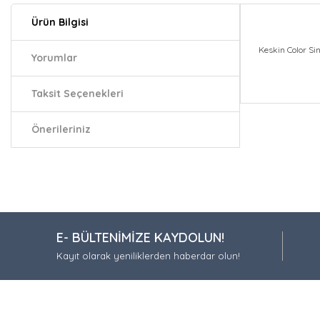
Ürün Bilgisi
Keskin Color Si
Yorumlar
Taksit Seçenekleri
Bu ürünün fiy
iletebilirsiniz.
Önerileriniz
Görüş ve öneri
Ürün resmi
Ürün açıkla
Ürün bilgil
E- BÜLTENİMİZE KAYDOLUN!
Ürün fiyatı
Kayıt olarak yeniliklerden haberdar olun!
Bu ürüne be