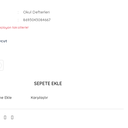
Okul Defterleri
8693043084667
şlayan taksitlerle!
vcut
SEPETE EKLE
Karşılaştır