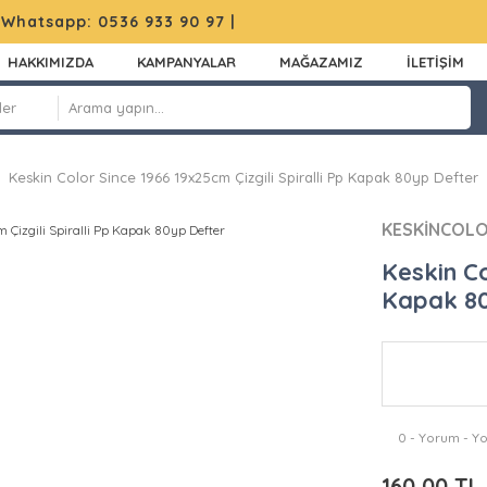
|
Whatsapp: 0536 933 90 97
|
HAKKIMIZDA
KAMPANYALAR
MAĞAZAMIZ
İLETİŞİM
Keskin Color Since 1966 19x25cm Çizgili Spiralli Pp Kapak 80yp Defter
KESKİNCOL
Keskin Co
Kapak 80
0 - Yorum - Y
160,00 TL