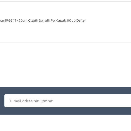
nce 1966 19x25cm Çizgili Spiralli Pp Kapak 80yp Defter
at bilgisi, resim, ürün açıklamalarında ve diğer konularda yetersiz gör
Bu ürüne ilk yorumu siz y
leriniz için teşekkür ederiz.
 kalitesiz, bozuk veya görüntülenemiyor.
Yorum Yaz
masında eksik bilgiler bulunuyor.
erinde hatalar bulunuyor.
 diğer sitelerden daha pahalı.
nzer farklı alternatifler olmalı.