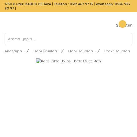
1750 ₺ üzeri KARGO BEDAVA |
Telefon : 0312 467 97 13
|
Whatsapp: 0536 933
90 97
|
Sepetim
Anasayfa
Hobi Ürünleri
Hobi Boyaları
Efekt Boyaları