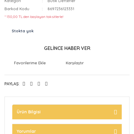
Kategori
Butik Defterler
Barkod Kodu
8697236123331
* 130,00 TL den başlayan taksitlerle!
Stokta yok
GELİNCE HABER VER
Karşılaştır
PAYLAŞ:
Ürün Bilgisi
Yorumlar