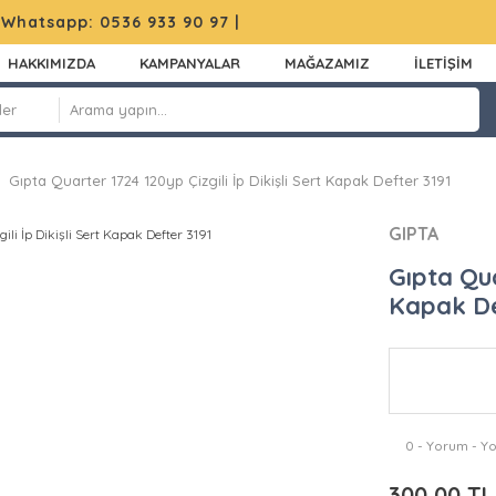
|
Whatsapp: 0536 933 90 97
|
HAKKIMIZDA
KAMPANYALAR
MAĞAZAMIZ
İLETİŞİM
Gıpta Quarter 1724 120yp Çizgili İp Dikişli Sert Kapak Defter 3191
GIPTA
Gıpta Qua
Kapak De
0 - Yorum - Y
300,00 TL