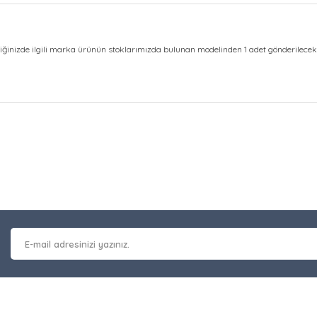
diğinizde ilgili marka ürünün stoklarımızda bulunan modelinden 1 adet gönderilecekt
at bilgisi, resim, ürün açıklamalarında ve diğer konularda yetersiz gör
Bu ürüne ilk yorumu siz y
leriniz için teşekkür ederiz.
 kalitesiz, bozuk veya görüntülenemiyor.
Yorum Yaz
masında eksik bilgiler bulunuyor.
erinde hatalar bulunuyor.
 diğer sitelerden daha pahalı.
nzer farklı alternatifler olmalı.