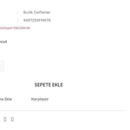
Butik Defterler
8697236914878
aşlayan taksitlerle!
vcut
SEPETE EKLE
Karşılaştır