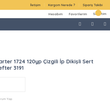
İletişim
Kargom Nerede ?
Sipariş Takibi
Sepetim
Hesabım
Favorilerim
rter 1724 120yp Çizgili İp Dikişli Sert
fter 3191
orum Yap