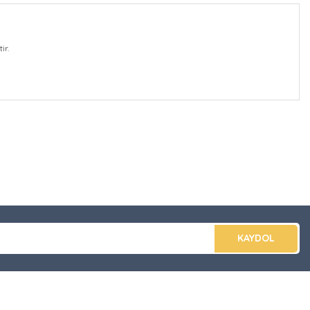
ir.
düğünüz noktaları öneri formunu kullanarak tarafımıza
apın!
KAYDOL