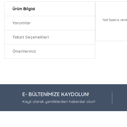
Ürün Bilgisi
Not:Sipariş ver
Yorumlar
Taksit Seçenekleri
Bu ürünün fiy
iletebilirsiniz.
Önerileriniz
Görüş ve öneri
Ürün resmi
Ürün açıkla
Ürün bilgil
E- BÜLTENİMİZE KAYDOLUN!
Ürün fiyatı
Kayıt olarak yeniliklerden haberdar olun!
Bu ürüne be