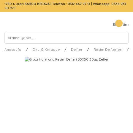
1750 ₺ üzeri KARGO BEDAVA |
Telefon : 0312 467 97 13
|
Whatsapp: 0536 933
90 97
|
Sepetim
Anasayfa
Okul & Kırtasiye
Defter
Resim Defterleri