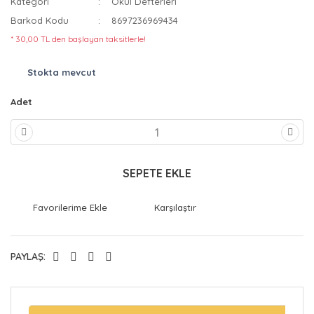
Kategori
Okul Defterleri
Barkod Kodu
8697236969434
* 30,00 TL den başlayan taksitlerle!
Stokta mevcut
Adet
SEPETE EKLE
Karşılaştır
PAYLAŞ: