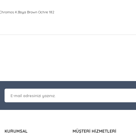
P.Chromos K.Boya Brown Ochre 182
at bilgisi, resim, ürün açıklamalarında ve diğer konularda yetersiz gör
Bu ürüne ilk yorumu siz y
leriniz için teşekkür ederiz.
 kalitesiz, bozuk veya görüntülenemiyor.
Yorum Yaz
masında eksik bilgiler bulunuyor.
erinde hatalar bulunuyor.
 diğer sitelerden daha pahalı.
nzer farklı alternatifler olmalı.
KURUMSAL
MÜŞTERİ HİZMETLERİ