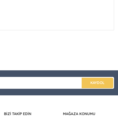
düğünüz noktaları öneri formunu kullanarak tarafımıza
apın!
KAYDOL
BİZİ TAKİP EDİN
MAĞAZA KONUMU