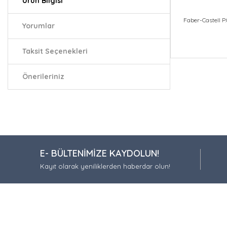
Ürün Bilgisi
Faber-Castell 
Yorumlar
Taksit Seçenekleri
Bu ürünün fiy
iletebilirsiniz.
Önerileriniz
Görüş ve öneri
Ürün resmi
Ürün açıkla
Ürün bilgil
E- BÜLTENİMİZE KAYDOLUN!
Ürün fiyatı
Kayıt olarak yeniliklerden haberdar olun!
Bu ürüne be