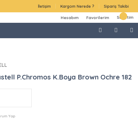
İletişim
Kargom Nerede ?
Sipariş Takibi
Sepetim
Hesabım
Favorilerim
ELL
stell P.Chromos K.Boya Brown Ochre 182
orum Yap