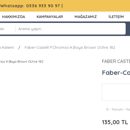
|
Whatsapp: 0536 933 90 97
|
HAKKIMIZDA
KAMPANYALAR
MAĞAZAMIZ
İLETİŞİM
 Kalemi
Faber-Castell P.Chromos K.Boya Brown Ochre 182
FABER CAST
Faber-Ca
0 - Yorum - Y
135,00 TL