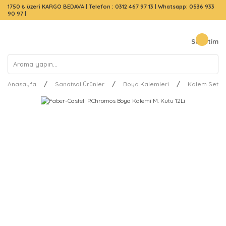
1750 ₺ üzeri KARGO BEDAVA |
Telefon : 0312 467 97 13
|
Whatsapp: 0536 933
90 97
|
Sepetim
Anasayfa
Sanatsal Ürünler
Boya Kalemleri
Kalem Setler