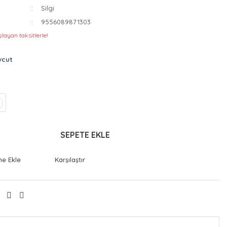
Silgi
9556089871303
layan taksitlerle!
vcut
SEPETE EKLE
Karşılaştır