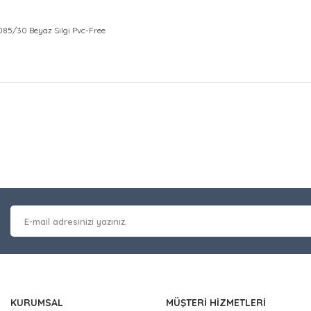
085/30 Beyaz Silgi Pvc-Free
at bilgisi, resim, ürün açıklamalarında ve diğer konularda yetersiz gör
Bu ürüne ilk yorumu siz y
leriniz için teşekkür ederiz.
 kalitesiz, bozuk veya görüntülenemiyor.
Yorum Yaz
masında eksik bilgiler bulunuyor.
erinde hatalar bulunuyor.
 diğer sitelerden daha pahalı.
nzer farklı alternatifler olmalı.
KURUMSAL
MÜŞTERİ HİZMETLERİ