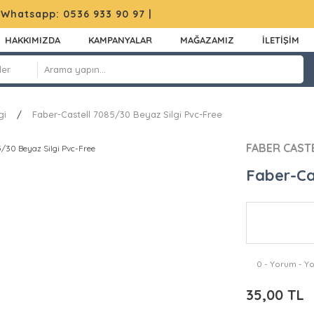
|
Whatsapp: 0536 933 90 97
|
HAKKIMIZDA
KAMPANYALAR
MAĞAZAMIZ
İLETİŞİM
gi
Faber-Castell 7085/30 Beyaz Silgi Pvc-Free
FABER CAST
Faber-Ca
0 - Yorum - Y
35,00 TL