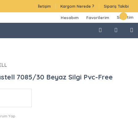
İletişim
Kargom Nerede ?
Sipariş Takibi
Sepetim
Hesabım
Favorilerim
ELL
stell 7085/30 Beyaz Silgi Pvc-Free
orum Yap