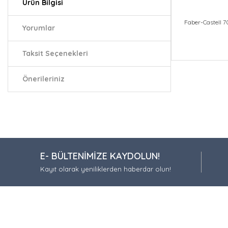
Ürün Bilgisi
Faber-Castell 7
Yorumlar
Taksit Seçenekleri
Bu ürünün fiy
iletebilirsiniz.
Önerileriniz
Görüş ve öneri
Ürün resmi
Ürün açıkla
Ürün bilgil
E- BÜLTENİMİZE KAYDOLUN!
Ürün fiyatı
Kayıt olarak yeniliklerden haberdar olun!
Bu ürüne be