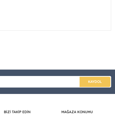
düğünüz noktaları öneri formunu kullanarak tarafımıza
apın!
KAYDOL
BİZİ TAKİP EDİN
MAĞAZA KONUMU