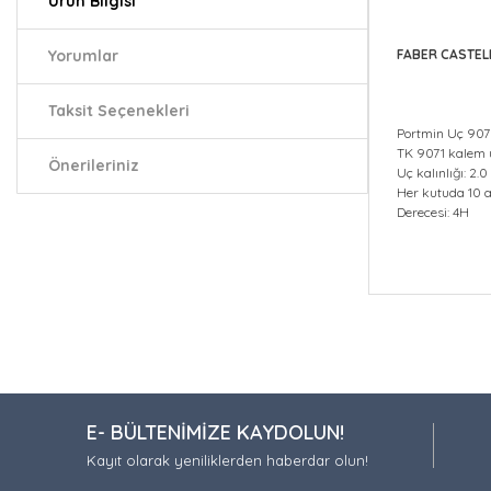
Ürün Bilgisi
Yorumlar
FABER CASTEL
Taksit Seçenekleri
Portmin Uç 907
TK 9071 kalem 
Önerileriniz
Uç kalınlığı: 2
Her kutuda 10 
Derecesi: 4H
Bu ürünün fiy
iletebilirsiniz.
Görüş ve öneri
Ürün resmi
E- BÜLTENİMİZE KAYDOLUN!
Ürün açıkla
Kayıt olarak yeniliklerden haberdar olun!
Ürün bilgil