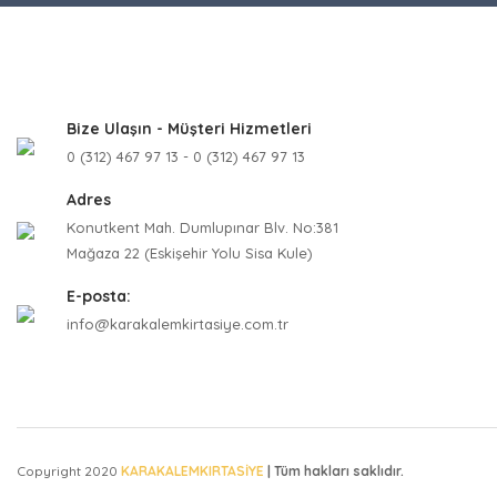
Ürün fiyatı
Bu ürüne be
Bize Ulaşın - Müşteri Hizmetleri
0 (312) 467 97 13 - 0 (312) 467 97 13
Adres
Konutkent Mah. Dumlupınar Blv. No:381
Mağaza 22 (Eskişehir Yolu Sisa Kule)
E-posta:
info@karakalemkirtasiye.com.tr
Copyright 2020
KARAKALEMKIRTASİYE
| Tüm hakları saklıdır.