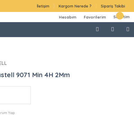
İletişim
Kargom Nerede ?
Sipariş Takibi
Sepetim
Hesabım
Favorilerim
ELL
stell 9071 Min 4H 2Mm
orum Yap