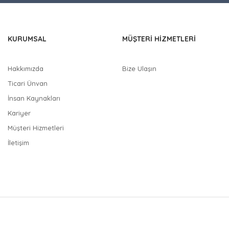
 diğer sitelerden daha pahalı.
nzer farklı alternatifler olmalı.
KURUMSAL
MÜŞTERİ HİZMETLERİ
Hakkımızda
Bize Ulaşın
Ticari Ünvan
Gönder
İnsan Kaynakları
Kariyer
Müşteri Hizmetleri
İletişim