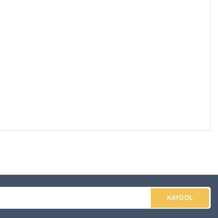
düğünüz noktaları öneri formunu kullanarak tarafımıza
apın!
KAYDOL