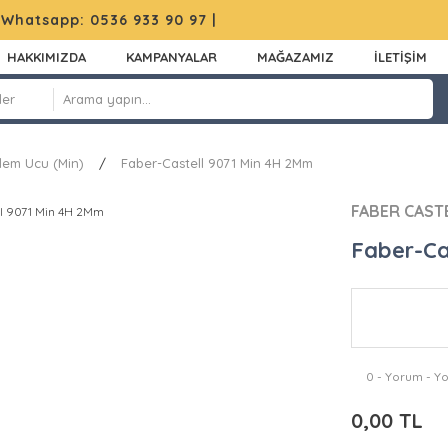
|
Whatsapp: 0536 933 90 97
|
HAKKIMIZDA
KAMPANYALAR
MAĞAZAMIZ
İLETİŞİM
lem Ucu (Min)
Faber-Castell 9071 Min 4H 2Mm
FABER CAST
Faber-Ca
0 - Yorum - Y
0,00 TL