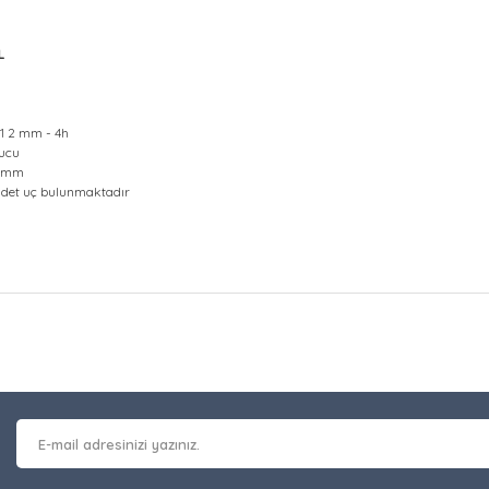
L
1 2 mm - 4h
ucu
.0 mm
adet uç bulunmaktadır
at bilgisi, resim, ürün açıklamalarında ve diğer konularda yetersiz gör
Bu ürüne ilk yorumu siz y
leriniz için teşekkür ederiz.
 kalitesiz, bozuk veya görüntülenemiyor.
Yorum Yaz
masında eksik bilgiler bulunuyor.
erinde hatalar bulunuyor.