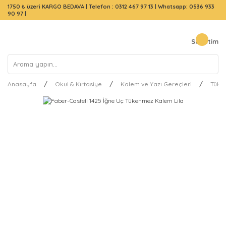
1750 ₺ üzeri KARGO BEDAVA |
Telefon : 0312 467 97 13
|
Whatsapp: 0536 933
90 97
|
Sepetim
Anasayfa
Okul & Kırtasiye
Kalem ve Yazı Gereçleri
Tüke