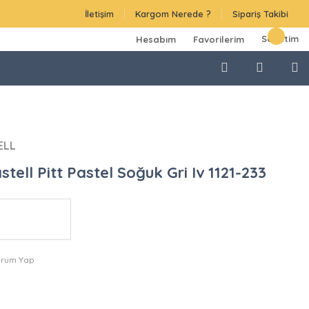
İletişim
Kargom Nerede ?
Sipariş Takibi
Sepetim
Hesabım
Favorilerim
ELL
tell Pitt Pastel Soğuk Gri Iv 1121-233
orum Yap