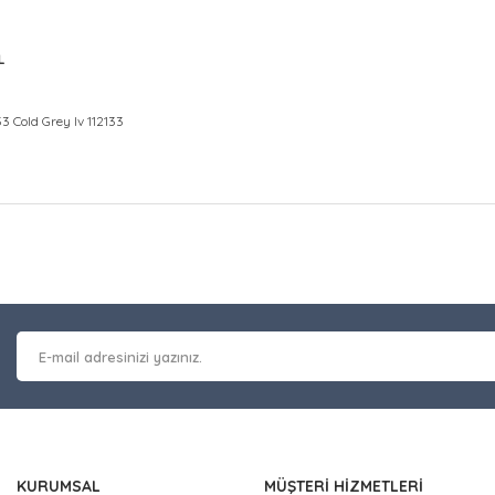
L
33 Cold Grey Iv 112133
at bilgisi, resim, ürün açıklamalarında ve diğer konularda yetersiz gör
Bu ürüne ilk yorumu siz y
leriniz için teşekkür ederiz.
 kalitesiz, bozuk veya görüntülenemiyor.
Yorum Yaz
masında eksik bilgiler bulunuyor.
erinde hatalar bulunuyor.
 diğer sitelerden daha pahalı.
nzer farklı alternatifler olmalı.
KURUMSAL
MÜŞTERİ HİZMETLERİ