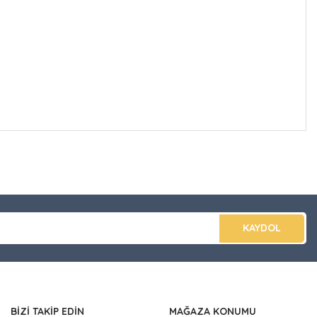
düğünüz noktaları öneri formunu kullanarak tarafımıza
apın!
KAYDOL
BİZİ TAKİP EDİN
MAĞAZA KONUMU