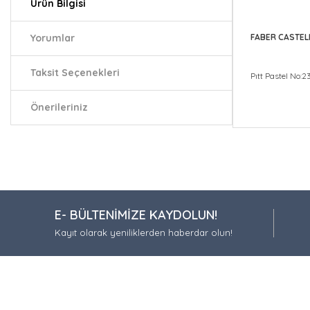
Ürün Bilgisi
Yorumlar
FABER CASTEL
Taksit Seçenekleri
Pıtt Pastel No:2
Önerileriniz
Bu ürünün fiy
iletebilirsiniz.
Görüş ve öneri
Ürün resmi
E- BÜLTENİMİZE KAYDOLUN!
Ürün açıkla
Kayıt olarak yeniliklerden haberdar olun!
Ürün bilgil
Ürün fiyatı
Bu ürüne be