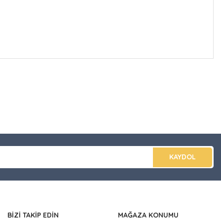
düğünüz noktaları öneri formunu kullanarak tarafımıza
apın!
KAYDOL
BİZİ TAKİP EDİN
MAĞAZA KONUMU