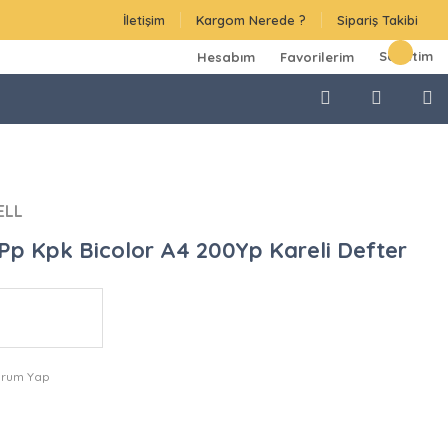
İletişim
Kargom Nerede ?
Sipariş Takibi
Sepetim
Hesabım
Favorilerim
ELL
 Pp Kpk Bicolor A4 200Yp Kareli Defter
orum Yap