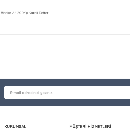
 Bicolor A4 200Yp Kareli Defter
at bilgisi, resim, ürün açıklamalarında ve diğer konularda yetersiz gör
Bu ürüne ilk yorumu siz y
leriniz için teşekkür ederiz.
 kalitesiz, bozuk veya görüntülenemiyor.
Yorum Yaz
masında eksik bilgiler bulunuyor.
erinde hatalar bulunuyor.
 diğer sitelerden daha pahalı.
nzer farklı alternatifler olmalı.
KURUMSAL
MÜŞTERİ HİZMETLERİ