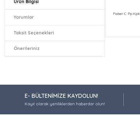
Ürün Bilgisi
Faber C. Pp Kpk
Yorumlar
Taksit Seçenekleri
Bu ürünün fiy
iletebilirsiniz.
Önerileriniz
Görüş ve öneri
Ürün resmi
Ürün açıkla
Ürün bilgil
E- BÜLTENİMİZE KAYDOLUN!
Ürün fiyatı
Kayıt olarak yeniliklerden haberdar olun!
Bu ürüne be