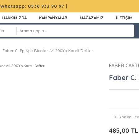
|
Whatsapp: 0536 933 90 97
|
HAKKIMIZDA
KAMPANYALAR
MAĞAZAMIZ
İLETİŞİM
Faber C. Pp Kpk Bicolor A4 200Yp Kareli Defter
FABER CAST
Faber C.
0 - Yorum - Y
485,00 TL