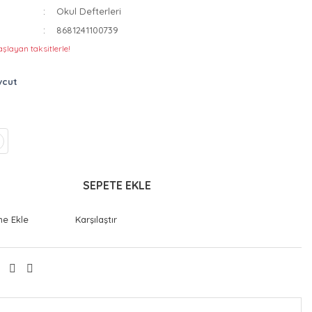
Okul Defterleri
8681241100739
şlayan taksitlerle!
vcut
SEPETE EKLE
Karşılaştır