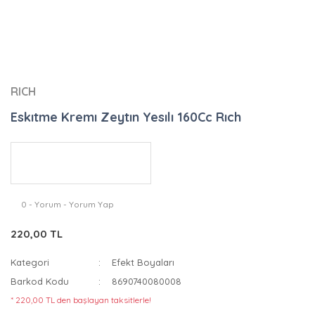
RICH
Eskıtme Kremı Zeytın Yesılı 160Cc Rıch
0 - Yorum - Yorum Yap
220,00 TL
Kategori
Efekt Boyaları
Barkod Kodu
8690740080008
* 220,00 TL den başlayan taksitlerle!