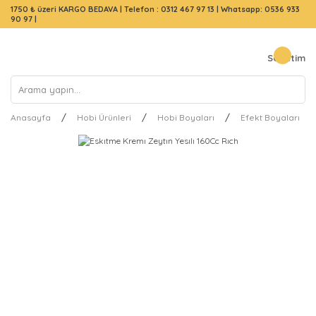
1750 ₺ üzeri KARGO BEDAVA |
Telefon : 0312 467 97 13
|
Whatsapp: 0536 933
90 97
|
Sepetim
Anasayfa
Hobi Ürünleri
Hobi Boyaları
Efekt Boyaları