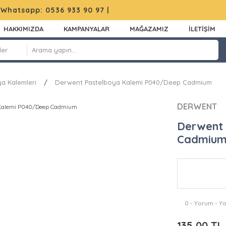
|
Whatsapp: 0536 933 90 97
|
HAKKIMIZDA
KAMPANYALAR
MAĞAZAMIZ
İLETİŞİM
ya Kalemleri
Derwent Pastelboya Kalemi P040/Deep Cadmium
DERWENT
Derwent
Cadmiu
0 - Yorum - Y
135,00 TL