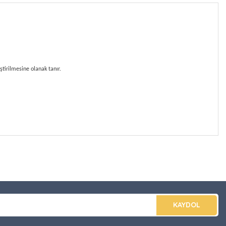
ştirilmesine olanak tanır.
düğünüz noktaları öneri formunu kullanarak tarafımıza
apın!
KAYDOL