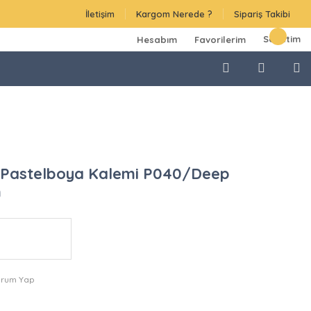
İletişim
Kargom Nerede ?
Sipariş Takibi
Sepetim
Hesabım
Favorilerim
 Pastelboya Kalemi P040/Deep
m
orum Yap