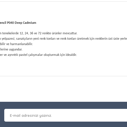
Pencil P040 Deep Cadmium
n tenekelerde 12, 24, 36 ve 72 renkte ürünler mevcuttur.
yelpazesi, sanatçıların yeni renk tonları ve renk tonları üretmek için renklerin üst üste yerle
abilir ve harmanlanabilir.
şlerine uygundur.
ler ve ayrıntılı pastel çalışmalar oluşturmak için idealdir.
at bilgisi, resim, ürün açıklamalarında ve diğer konularda yetersiz gör
Bu ürüne ilk yorumu siz y
leriniz için teşekkür ederiz.
 kalitesiz, bozuk veya görüntülenemiyor.
Yorum Yaz
masında eksik bilgiler bulunuyor.
erinde hatalar bulunuyor.