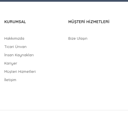
 diğer sitelerden daha pahalı.
nzer farklı alternatifler olmalı.
KURUMSAL
MÜŞTERİ HİZMETLERİ
Hakkımızda
Bize Ulaşın
Ticari Ünvan
Gönder
İnsan Kaynakları
Kariyer
Müşteri Hizmetleri
İletişim