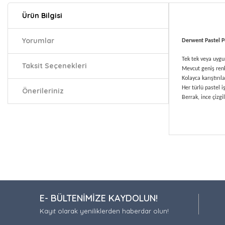
Ürün Bilgisi
Yorumlar
Derwent Pastel 
Tek tek veya uygu
Taksit Seçenekleri
Mevcut geniş renk 
Kolayca karıştırıl
Her türlü pastel i
Önerileriniz
Berrak, ince çizgi
Bu ürünün fiy
iletebilirsiniz.
Görüş ve öneri
Ürün resmi
E- BÜLTENİMİZE KAYDOLUN!
Ürün açıkla
Kayıt olarak yeniliklerden haberdar olun!
Ürün bilgil