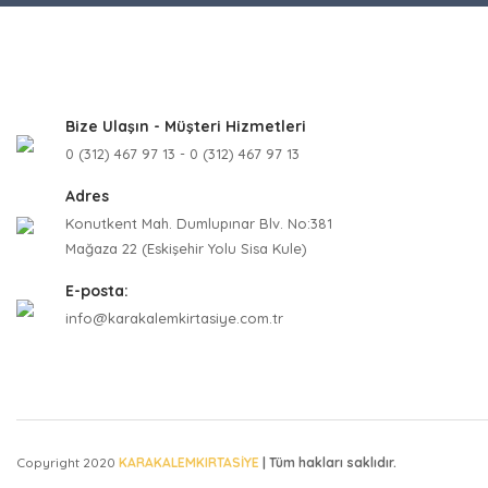
Ürün fiyatı
Bu ürüne be
Bize Ulaşın - Müşteri Hizmetleri
0 (312) 467 97 13 - 0 (312) 467 97 13
Adres
Konutkent Mah. Dumlupınar Blv. No:381
Mağaza 22 (Eskişehir Yolu Sisa Kule)
E-posta:
info@karakalemkirtasiye.com.tr
Copyright 2020
KARAKALEMKIRTASİYE
| Tüm hakları saklıdır.