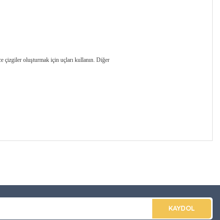
 çizgiler oluşturmak için uçları kullanın. Diğer
düğünüz noktaları öneri formunu kullanarak tarafımıza
apın!
KAYDOL