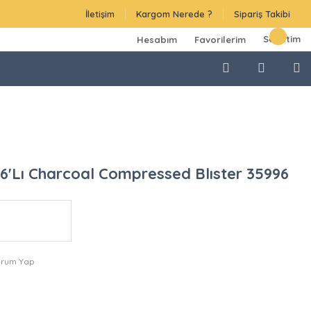
İletişim
Kargom Nerede ?
Sipariş Takibi
Sepetim
Hesabım
Favorilerim
6'Lı Charcoal Compressed Blıster 35996
orum Yap