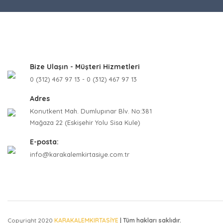
Ürün fiyatı
Bu ürüne be
Bize Ulaşın - Müşteri Hizmetleri
0 (312) 467 97 13 - 0 (312) 467 97 13
Adres
Konutkent Mah. Dumlupınar Blv. No:381
Mağaza 22 (Eskişehir Yolu Sisa Kule)
E-posta:
info@karakalemkirtasiye.com.tr
Copyright 2020
KARAKALEMKIRTASİYE
| Tüm hakları saklıdır.