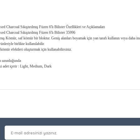
 Charcoal Sıkıştırılmış Füzen 6'lı Bilister Özellikleri ve Açıklamaları
d Charcoal Sıkıştırılmış Füzen 6'lı Bilister 35996
mış Kömür, saf kömür bir bloktur. Geniş alanları boyamak için yan tarafı kullanın veya daha ince
leriyle birlikte kullanılabilir.
 kömür efektleri oluşturmak için kullanabilirsiniz.
m uzunluğunda
i adet içerir : Light, Medium, Dark
at bilgisi, resim, ürün açıklamalarında ve diğer konularda yetersiz gör
Bu ürüne ilk yorumu siz y
leriniz için teşekkür ederiz.
 kalitesiz, bozuk veya görüntülenemiyor.
Yorum Yaz
masında eksik bilgiler bulunuyor.
erinde hatalar bulunuyor.