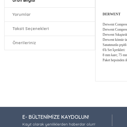
Ürün Bilgisi
Yorumlar
DERWENT
Derwent Compressed
Taksit Seçenekleri
Derwent Compresse
Derwent Sıkıştırıl
Derwent kömür ürün
Önerileriniz
Sanatınızda çeşitli
​​6'lı Set İçerikleri:
8 mm kare; 75 m
Paket hepsinden ik
Bu ürünün fiy
iletebilirsiniz.
Görüş ve öneri
Ürün resmi
E- BÜLTENİMİZE KAYDOLUN!
Ürün açıkla
Kayıt olarak yeniliklerden haberdar olun!
Ürün bilgil