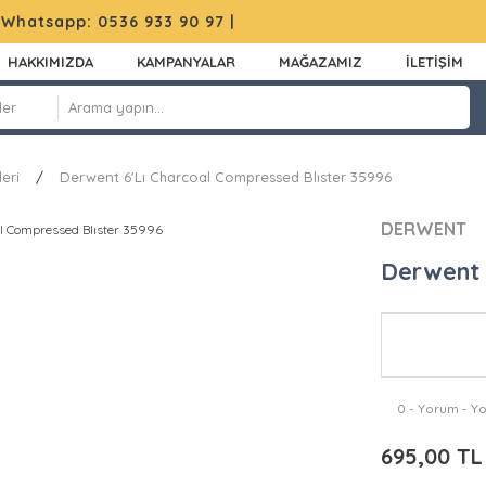
|
Whatsapp: 0536 933 90 97
|
HAKKIMIZDA
KAMPANYALAR
MAĞAZAMIZ
İLETİŞİM
eri
Derwent 6'Lı Charcoal Compressed Blıster 35996
DERWENT
Derwent 
0 - Yorum - Y
695,00 TL