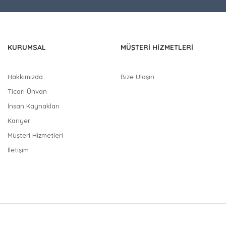
 diğer sitelerden daha pahalı.
nzer farklı alternatifler olmalı.
KURUMSAL
MÜŞTERİ HİZMETLERİ
Hakkımızda
Bize Ulaşın
Ticari Ünvan
Gönder
İnsan Kaynakları
Kariyer
Müşteri Hizmetleri
İletişim