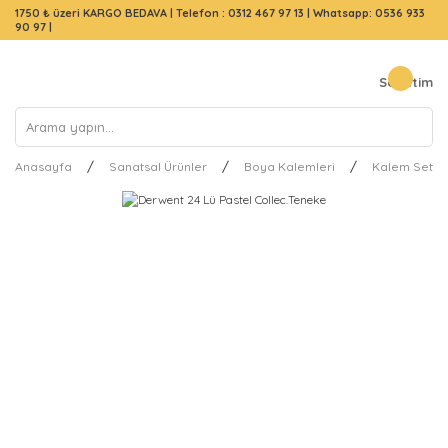
1750 ₺ üzeri KARGO BEDAVA |
Telefon : 0312 467 97 13
|
Whatsapp: 0536 933
90 97
|
Sepetim
Anasayfa
Sanatsal Ürünler
Boya Kalemleri
Kalem Setler