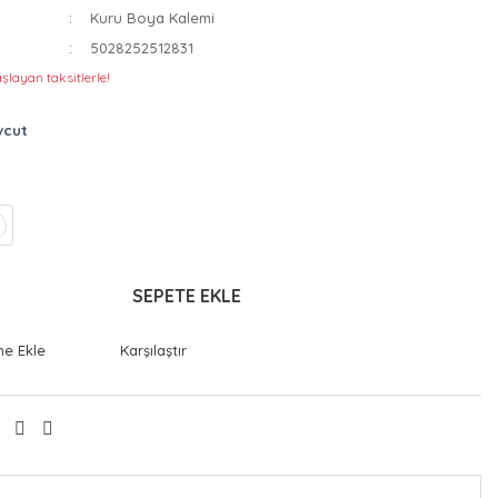
Kuru Boya Kalemi
5028252512831
şlayan taksitlerle!
vcut
SEPETE EKLE
Karşılaştır