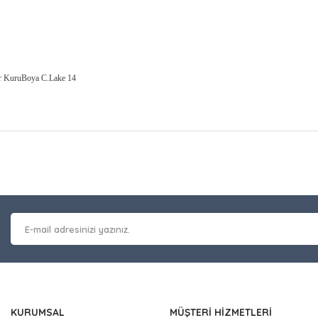
r KuruBoya C.Lake 14
at bilgisi, resim, ürün açıklamalarında ve diğer konularda yetersiz gör
Bu ürüne ilk yorumu siz y
leriniz için teşekkür ederiz.
 kalitesiz, bozuk veya görüntülenemiyor.
Yorum Yaz
masında eksik bilgiler bulunuyor.
erinde hatalar bulunuyor.
 diğer sitelerden daha pahalı.
nzer farklı alternatifler olmalı.
KURUMSAL
MÜŞTERİ HİZMETLERİ