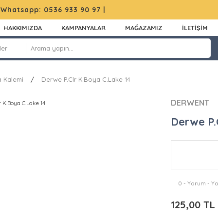
|
Whatsapp: 0536 933 90 97
|
HAKKIMIZDA
KAMPANYALAR
MAĞAZAMIZ
İLETİŞİM
 Kalemi
Derwe P.Clr K.Boya C.Lake 14
DERWENT
Derwe P.
0 - Yorum - Y
125,00 TL