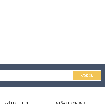
düğünüz noktaları öneri formunu kullanarak tarafımıza
apın!
KAYDOL
BİZİ TAKİP EDİN
MAĞAZA KONUMU