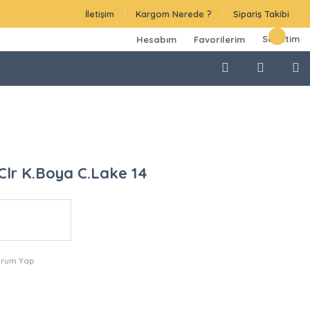
İletişim
Kargom Nerede ?
Sipariş Takibi
Sepetim
Hesabım
Favorilerim
Clr K.Boya C.Lake 14
orum Yap