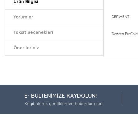
Ürün Bilgisi
Yorumlar
DERWENT
Taksit Seçenekleri
Derwent ProColo
Önerileriniz
Bu ürünün fiy
iletebilirsiniz.
Görüş ve öneri
Ürün resmi
E- BÜLTENİMİZE KAYDOLUN!
Ürün açıkla
Kayıt olarak yeniliklerden haberdar olun!
Ürün bilgil
Ürün fiyatı
Bu ürüne be