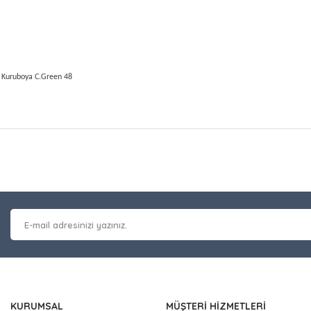
 Kuruboya C.Green 48
at bilgisi, resim, ürün açıklamalarında ve diğer konularda yetersiz gör
Bu ürüne ilk yorumu siz y
leriniz için teşekkür ederiz.
 kalitesiz, bozuk veya görüntülenemiyor.
Yorum Yaz
masında eksik bilgiler bulunuyor.
erinde hatalar bulunuyor.
 diğer sitelerden daha pahalı.
nzer farklı alternatifler olmalı.
KURUMSAL
MÜŞTERİ HİZMETLERİ