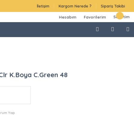
İletişim
Kargom Nerede ?
Sipariş Takibi
Sepetim
Hesabım
Favorilerim
Clr K.Boya C.Green 48
orum Yap