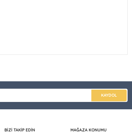
düğünüz noktaları öneri formunu kullanarak tarafımıza
apın!
KAYDOL
BİZİ TAKİP EDİN
MAĞAZA KONUMU