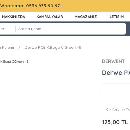
|
Whatsapp: 0536 933 90 97
|
HAKKIMIZDA
KAMPANYALAR
MAĞAZAMIZ
İLETİŞİM
 Kalemi
Derwe P.Clr K.Boya C.Green 48
DERWENT
Derwe P.
0 - Yorum - Y
125,00 TL