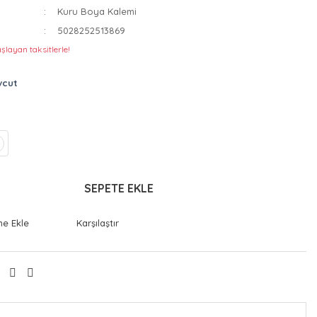
Kuru Boya Kalemi
5028252513869
şlayan taksitlerle!
vcut
SEPETE EKLE
Karşılaştır