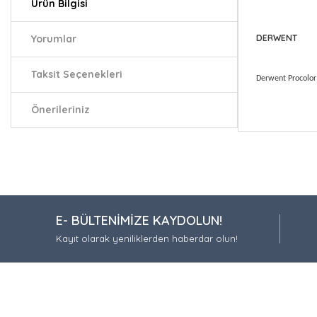
Ürün Bilgisi
Yorumlar
DERWENT
Taksit Seçenekleri
Derwent Procolor
Önerileriniz
Bu ürünün fiy
iletebilirsiniz.
Görüş ve öneri
Ürün resmi
E- BÜLTENİMİZE KAYDOLUN!
Ürün açıkla
Kayıt olarak yeniliklerden haberdar olun!
Ürün bilgil
Ürün fiyatı
Bu ürüne be