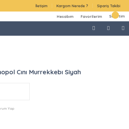
İletişim
Kargom Nerede ?
Sipariş Takibi
Sepetim
Hesabım
Favorilerim
opol Cını Murrekkebı Siyah
orum Yap