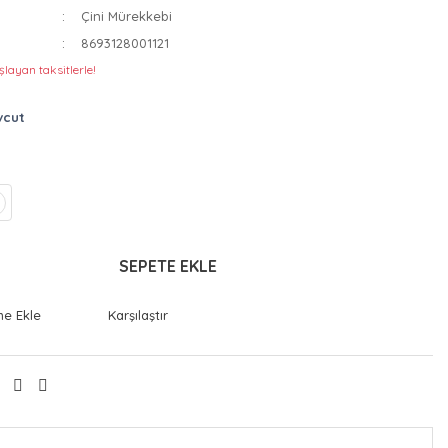
Çini Mürekkebi
8693128001121
layan taksitlerle!
vcut
SEPETE EKLE
Karşılaştır