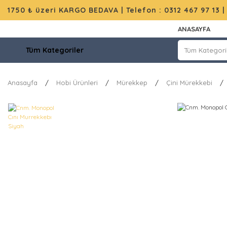
1750 ₺ üzeri KARGO BEDAVA |
Telefon : 0312 467 97 13
ANASAYFA
Tüm Kategoriler
Anasayfa
Hobi Ürünleri
Mürekkep
Çini Mürekkebi