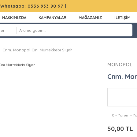
|
Whatsapp: 0536 933 90 97
|
HAKKIMIZDA
KAMPANYALAR
MAĞAZAMIZ
İLETİŞİM
Cnm. Monopol Cını Murrekkebı Siyah
MONOPOL
Cnm. Mon
0 - Yorum - Y
50,00 TL