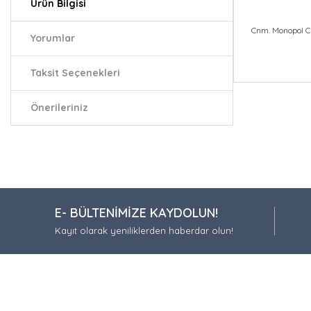
Ürün Bilgisi
Cnm. Monopol C
Yorumlar
Taksit Seçenekleri
Bu ürünün fiy
iletebilirsiniz.
Önerileriniz
Görüş ve öneri
Ürün resmi
Ürün açıkla
Ürün bilgil
E- BÜLTENİMİZE KAYDOLUN!
Ürün fiyatı
Kayıt olarak yeniliklerden haberdar olun!
Bu ürüne be