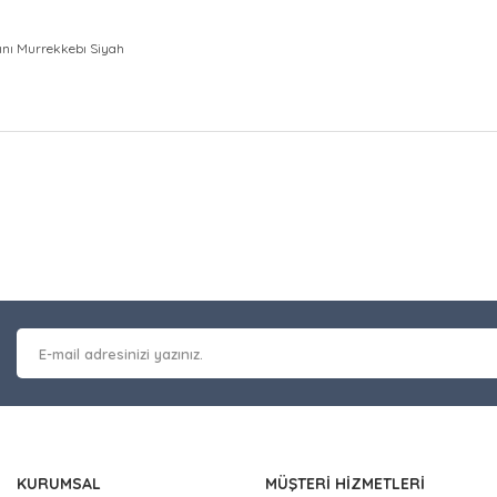
ını Murrekkebı Siyah
at bilgisi, resim, ürün açıklamalarında ve diğer konularda yetersiz gör
Bu ürüne ilk yorumu siz y
leriniz için teşekkür ederiz.
 kalitesiz, bozuk veya görüntülenemiyor.
Yorum Yaz
masında eksik bilgiler bulunuyor.
erinde hatalar bulunuyor.
 diğer sitelerden daha pahalı.
nzer farklı alternatifler olmalı.
KURUMSAL
MÜŞTERİ HİZMETLERİ