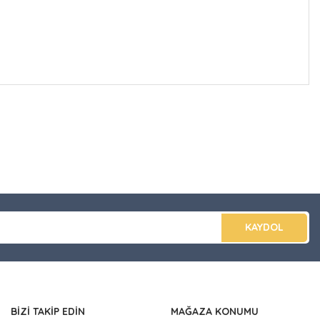
düğünüz noktaları öneri formunu kullanarak tarafımıza
apın!
KAYDOL
BİZİ TAKİP EDİN
MAĞAZA KONUMU