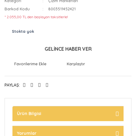
Kategori
Çizim Markerları
Barkod Kodu
8003511452421
* 2.055,00 TL den başlayan taksitlerle!
Stokta yok
GELİNCE HABER VER
Karşılaştır
PAYLAŞ:
Ürün Bilgisi
Yorumlar