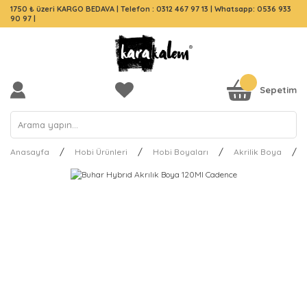
1750 ₺ üzeri KARGO BEDAVA |
Telefon : 0312 467 97 13
|
Whatsapp: 0536 933
90 97
|
Sepetim
Anasayfa
Hobi Ürünleri
Hobi Boyaları
Akrilik Boya