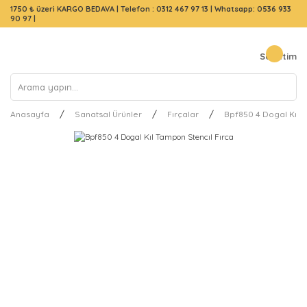
1750 ₺ üzeri KARGO BEDAVA |
Telefon : 0312 467 97 13
|
Whatsapp: 0536 933
90 97
|
Sepetim
Anasayfa
Sanatsal Ürünler
Fırçalar
Bpf850 4 Dogal Kıl 