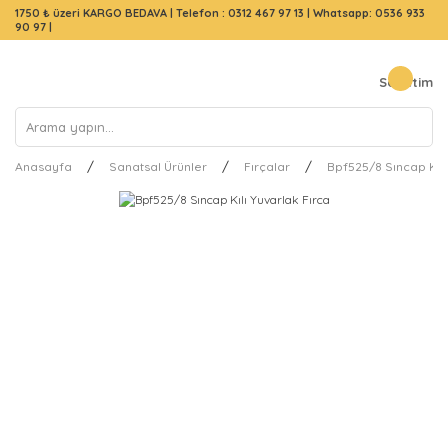
1750 ₺ üzeri KARGO BEDAVA |
Telefon : 0312 467 97 13
|
Whatsapp: 0536 933
90 97
|
Sepetim
Anasayfa
Sanatsal Ürünler
Fırçalar
Bpf525/8 Sıncap Kılı