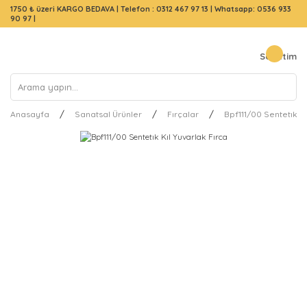
1750 ₺ üzeri KARGO BEDAVA |
Telefon : 0312 467 97 13
|
Whatsapp: 0536 933
90 97
|
Sepetim
Anasayfa
Sanatsal Ürünler
Fırçalar
Bpf111/00 Sentetık Kı