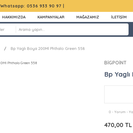
|
Whatsapp: 0536 933 90 97
|
HAKKIMIZDA
KAMPANYALAR
MAĞAZAMIZ
İLETİŞİM
Bp Yaglı Boya 200Ml Phthalo Green 558
BİGPOİNT
Bp Yaglı
0 - Yorum - Y
470,00 TL