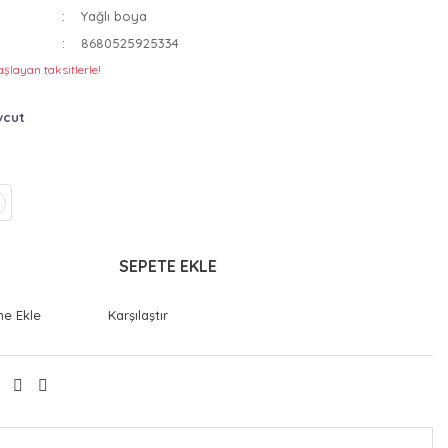
Yağlı boya
8680525925334
şlayan taksitlerle!
vcut
SEPETE EKLE
Karşılaştır