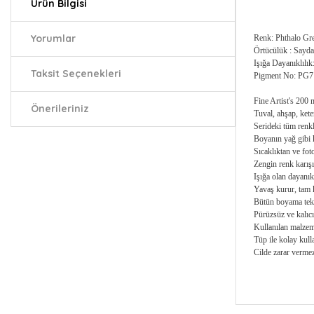
Ürün Bilgisi
Yorumlar
Renk: Phthalo Gr
Örtücülük : Sayd
Işığa Dayanıklılık
Taksit Seçenekleri
Pigment No: PG7
Fine Artist's 200 m
Önerileriniz
Tuval, ahşap, kete
Serideki tüm renkle
Boyanın yağ gibi k
Sıcaklıktan ve fot
Zengin renk karışı
Işığa olan dayanıkl
Yavaş kurur, tam k
Bütün boyama tekni
Pürüzsüz ve kalıc
Kullanılan malzemel
Tüp ile kolay kull
Cilde zarar vermez