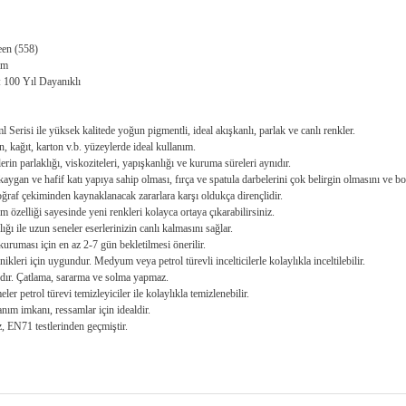
een (558)
am
: 100 Yıl Dayanıklı
l Serisi ile yüksek kalitede yoğun pigmentli, ideal akışkanlı, parlak ve canlı renkler.
n, kağıt, karton v.b. yüzeylerde ideal kullanım.
rin parlaklığı, viskoziteleri, yapışkanlığı ve kuruma süreleri aynıdır.
aygan ve hafif katı yapıya sahip olması, fırça ve spatula darbelerini çok belirgin olmasını ve bo
oğraf çekiminden kaynaklanacak zararlara karşı oldukça dirençlidir.
m özelliği sayesinde yeni renkleri kolayca ortaya çıkarabilirsiniz.
ığı ile uzun seneler eserlerinizin canlı kalmasını sağlar.
uruması için en az 2-7 gün bekletilmesi önerilir.
kleri için uygundur. Medyum veya petrol türevli incelticilerle kolaylıkla inceltilebilir.
ıdır. Çatlama, sararma ve solma yapmaz.
er petrol türevi temizleyiciler ile kolaylıkla temizlenebilir.
anım imkanı, ressamlar için idealdir.
, EN71 testlerinden geçmiştir.