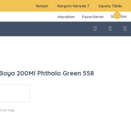
İletişim
Kargom Nerede ?
Sipariş Takibi
Sepetim
Hesabım
Favorilerim
 Boya 200Ml Phthalo Green 558
orum Yap