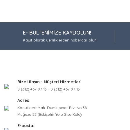
Bu ürünün fiy
iletebilirsiniz.
Görüş ve öneri
Ürün resmi
E- BÜLTENİMİZE KAYDOLUN!
Ürün açıkla
Kayıt olarak yeniliklerden haberdar olun!
Ürün bilgil
Ürün fiyatı
Bu ürüne be
Bize Ulaşın - Müşteri Hizmetleri
0 (312) 467 97 13 - 0 (312) 467 97 13
Adres
Konutkent Mah. Dumlupınar Blv. No:381
Mağaza 22 (Eskişehir Yolu Sisa Kule)
E-posta: