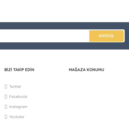
düğünüz noktaları öneri formunu kullanarak tarafımıza
apın!
KAYDOL
BİZİ TAKİP EDİN
MAĞAZA KONUMU
Twitter
Facebook
Instagram
Youtube