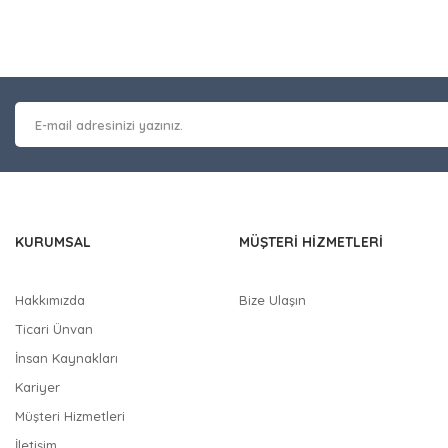
at bilgisi, resim, ürün açıklamalarında ve diğer konularda yetersiz gör
Bu ürüne ilk yorumu siz y
leriniz için teşekkür ederiz.
 kalitesiz, bozuk veya görüntülenemiyor.
Yorum Yaz
masında eksik bilgiler bulunuyor.
erinde hatalar bulunuyor.
 diğer sitelerden daha pahalı.
nzer farklı alternatifler olmalı.
KURUMSAL
MÜŞTERİ HİZMETLERİ
Hakkımızda
Bize Ulaşın
Ticari Ünvan
Gönder
İnsan Kaynakları
Kariyer
Müşteri Hizmetleri
İletişim