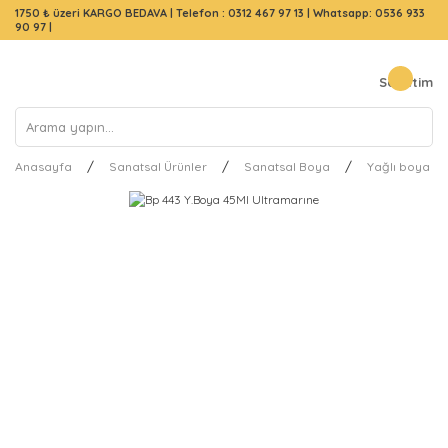
1750 ₺ üzeri KARGO BEDAVA |
Telefon : 0312 467 97 13
|
Whatsapp: 0536 933
90 97
|
Sepetim
Anasayfa
Sanatsal Ürünler
Sanatsal Boya
Yağlı boya