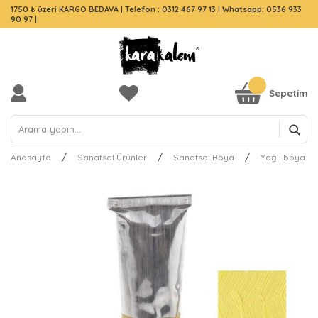
1750 ₺ üzeri KARGO BEDAVA |
Telefon : 0312 467 97 13
|
Whatsapp: 0536 933
90 97
|
Sepetim
Anasayfa
Sanatsal Ürünler
Sanatsal Boya
Yağlı boya