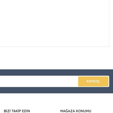
düğünüz noktaları öneri formunu kullanarak tarafımıza
apın!
KAYDOL
BİZİ TAKİP EDİN
MAĞAZA KONUMU