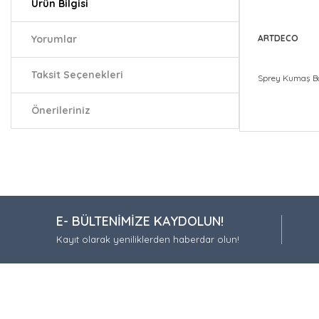
Ürün Bilgisi
Yorumlar
ARTDECO
Taksit Seçenekleri
Sprey Kumaş Bo
Önerileriniz
Bu ürünün fiy
iletebilirsiniz.
Görüş ve öneri
Ürün resmi
E- BÜLTENİMİZE KAYDOLUN!
Ürün açıkla
Kayıt olarak yeniliklerden haberdar olun!
Ürün bilgil
Ürün fiyatı
Bu ürüne be