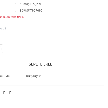
Kumaş Boyası
8698517927693
şlayan taksitlerle!
vcut
SEPETE EKLE
Karşılaştır