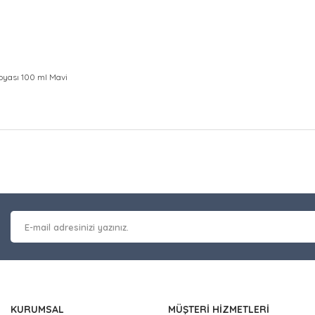
yası 100 ml Mavi
at bilgisi, resim, ürün açıklamalarında ve diğer konularda yetersiz gör
Bu ürüne ilk yorumu siz y
leriniz için teşekkür ederiz.
 kalitesiz, bozuk veya görüntülenemiyor.
Yorum Yaz
masında eksik bilgiler bulunuyor.
erinde hatalar bulunuyor.
 diğer sitelerden daha pahalı.
nzer farklı alternatifler olmalı.
KURUMSAL
MÜŞTERİ HİZMETLERİ