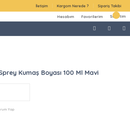
İletişim
Kargom Nerede ?
Sipariş Takibi
Sepetim
Hesabım
Favorilerim
Sprey Kumaş Boyası 100 Ml Mavi
orum Yap