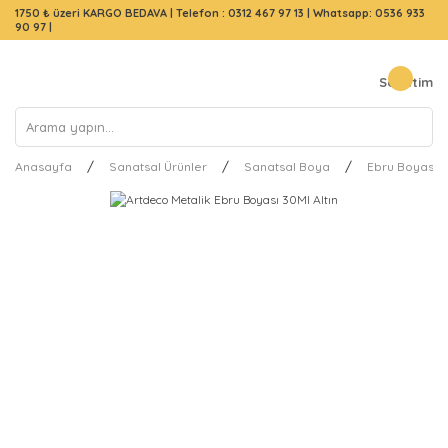
1750 ₺ üzeri KARGO BEDAVA |
Telefon : 0312 467 97 13
|
Whatsapp: 0536 933
90 97
|
Sepetim
Anasayfa
Sanatsal Ürünler
Sanatsal Boya
Ebru Boyası