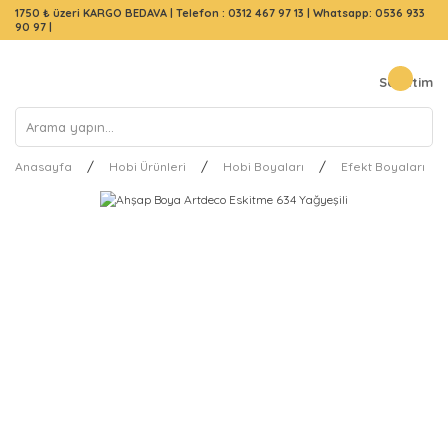
1750 ₺ üzeri KARGO BEDAVA |
Telefon : 0312 467 97 13
|
Whatsapp: 0536 933
90 97
|
Sepetim
Anasayfa
Hobi Ürünleri
Hobi Boyaları
Efekt Boyaları