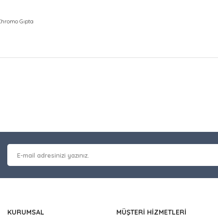
 Chromo Gıpta
at bilgisi, resim, ürün açıklamalarında ve diğer konularda yetersiz gör
Bu ürüne ilk yorumu siz y
leriniz için teşekkür ederiz.
 kalitesiz, bozuk veya görüntülenemiyor.
Yorum Yaz
masında eksik bilgiler bulunuyor.
erinde hatalar bulunuyor.
 diğer sitelerden daha pahalı.
nzer farklı alternatifler olmalı.
KURUMSAL
MÜŞTERİ HİZMETLERİ