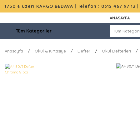
1750 ₺ üzeri KARGO BEDAVA |
Telefon : 0312 467 97 13
ANASAYFA
Tüm Kategoriler
Anasayfa
Okul & Kırtasiye
Defter
Okul Defterleri