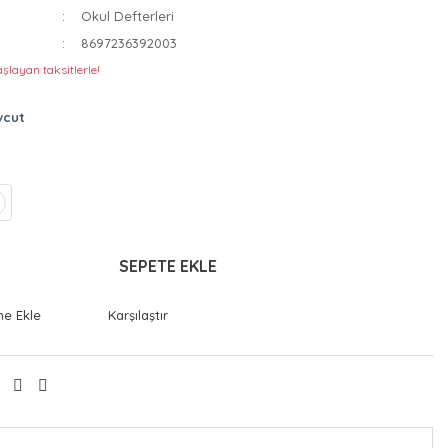
Okul Defterleri
8697236392003
şlayan taksitlerle!
vcut
SEPETE EKLE
Karşılaştır