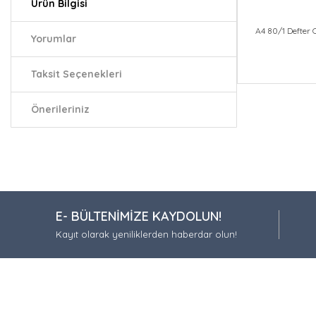
Ürün Bilgisi
A4 80/1 Defter
Yorumlar
Taksit Seçenekleri
Bu ürünün fiy
iletebilirsiniz.
Önerileriniz
Görüş ve öneri
Ürün resmi
Ürün açıkla
Ürün bilgil
E- BÜLTENİMİZE KAYDOLUN!
Ürün fiyatı
Kayıt olarak yeniliklerden haberdar olun!
Bu ürüne be