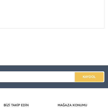
düğünüz noktaları öneri formunu kullanarak tarafımıza
apın!
KAYDOL
BİZİ TAKİP EDİN
MAĞAZA KONUMU