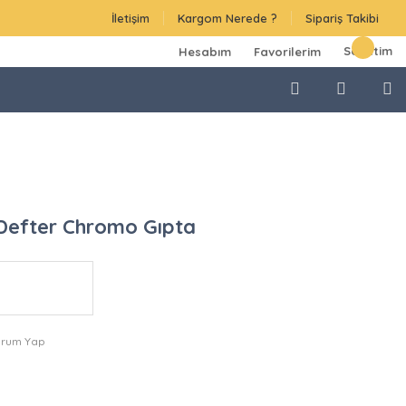
İletişim
Kargom Nerede ?
Sipariş Takibi
Sepetim
Hesabım
Favorilerim
Defter Chromo Gıpta
orum Yap