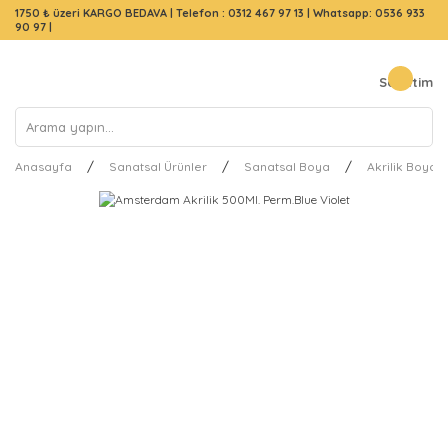
1750 ₺ üzeri KARGO BEDAVA |
Telefon : 0312 467 97 13
|
Whatsapp: 0536 933
90 97
|
Sepetim
Anasayfa
Sanatsal Ürünler
Sanatsal Boya
Akrilik Boya