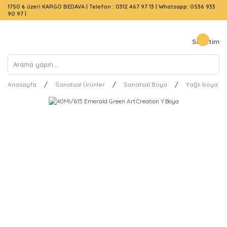
1750 ₺ üzeri KARGO BEDAVA |
Telefon : 0312 467 97 13
|
Whatsapp: 0536 933
90 97
|
Sepetim
Anasayfa
Sanatsal Ürünler
Sanatsal Boya
Yağlı boya