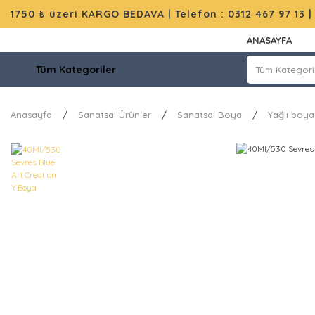
1750 ₺ üzeri KARGO BEDAVA |
Telefon : 0312 467 97 13
ANASAYFA
Tüm Kategoriler
Anasayfa
Sanatsal Ürünler
Sanatsal Boya
Yağlı boya