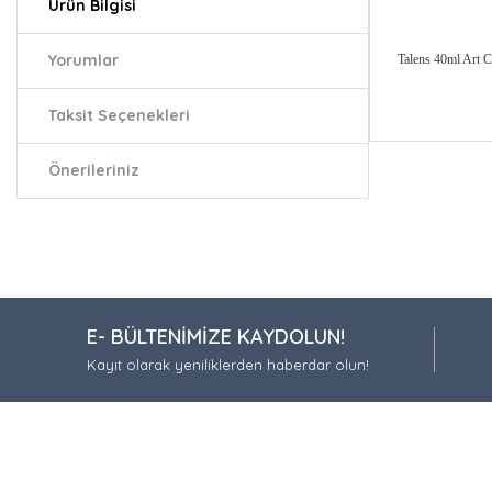
Ürün Bilgisi
Yorumlar
Talens 40ml Art C
Taksit Seçenekleri
Bu ürünün fiy
Önerileriniz
iletebilirsiniz.
Görüş ve öneri
Ürün resmi
Ürün açıkla
Ürün bilgil
E- BÜLTENİMİZE KAYDOLUN!
Ürün fiyatı
Kayıt olarak yeniliklerden haberdar olun!
Bu ürüne be