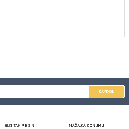
düğünüz noktaları öneri formunu kullanarak tarafımıza
apın!
KAYDOL
BİZİ TAKİP EDİN
MAĞAZA KONUMU