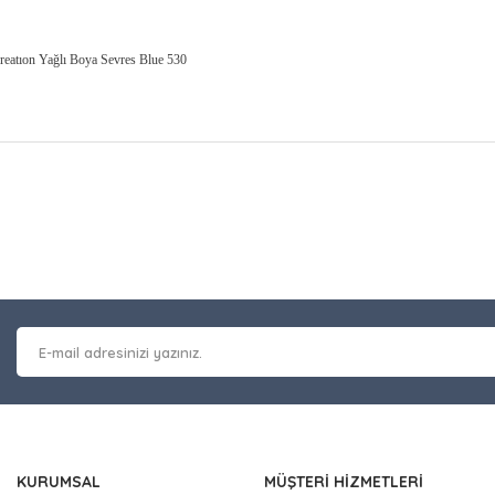
reatıon Yağlı Boya Sevres Blue 530
at bilgisi, resim, ürün açıklamalarında ve diğer konularda yetersiz gör
Bu ürüne ilk yorumu siz y
leriniz için teşekkür ederiz.
 kalitesiz, bozuk veya görüntülenemiyor.
Yorum Yaz
masında eksik bilgiler bulunuyor.
erinde hatalar bulunuyor.
 diğer sitelerden daha pahalı.
nzer farklı alternatifler olmalı.
KURUMSAL
MÜŞTERİ HİZMETLERİ