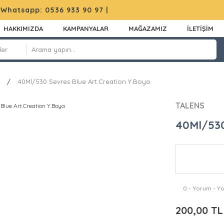
|
Whatsapp: 0536 933 90 97
|
HAKKIMIZDA
KAMPANYALAR
MAĞAZAMIZ
İLETİŞİM
40Ml/530 Sevres Blue Art.Creation Y.Boya
TALENS
40Ml/530
0 - Yorum - Y
200,00 TL