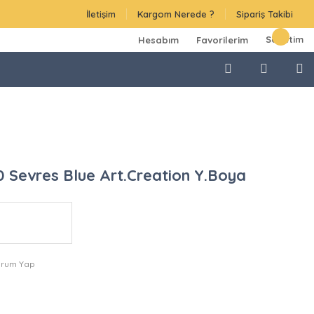
İletişim
Kargom Nerede ?
Sipariş Takibi
Sepetim
Hesabım
Favorilerim
 Sevres Blue Art.Creation Y.Boya
orum Yap