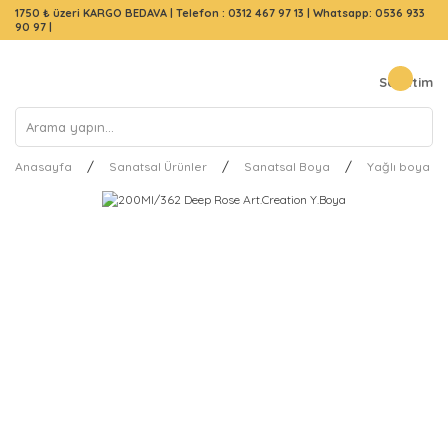
1750 ₺ üzeri KARGO BEDAVA |
Telefon : 0312 467 97 13
|
Whatsapp: 0536 933
90 97
|
Sepetim
Anasayfa
Sanatsal Ürünler
Sanatsal Boya
Yağlı boya