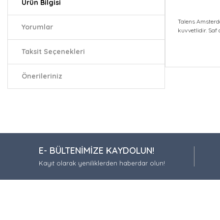
Ürün Bilgisi
Talens Amsterda
Yorumlar
kuvvetlidir. Saf
Taksit Seçenekleri
Bu ürünün fiy
Önerileriniz
iletebilirsiniz.
Görüş ve öneri
Ürün resmi
Ürün açıkla
Ürün bilgil
E- BÜLTENİMİZE KAYDOLUN!
Ürün fiyatı
Kayıt olarak yeniliklerden haberdar olun!
Bu ürüne be