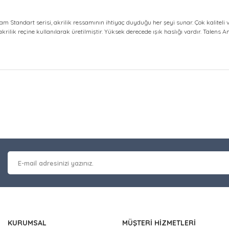
m Standart serisi, akrilik ressamının ihtiyaç duyduğu her şeyi sunar. Çok kaliteli v
 akrilik reçine kullanılarak üretilmiştir. Yüksek derecede ışık haslığı vardır. Talens A
at bilgisi, resim, ürün açıklamalarında ve diğer konularda yetersiz gör
Bu ürüne ilk yorumu siz y
leriniz için teşekkür ederiz.
 kalitesiz, bozuk veya görüntülenemiyor.
Yorum Yaz
masında eksik bilgiler bulunuyor.
erinde hatalar bulunuyor.
 diğer sitelerden daha pahalı.
nzer farklı alternatifler olmalı.
KURUMSAL
MÜŞTERİ HİZMETLERİ