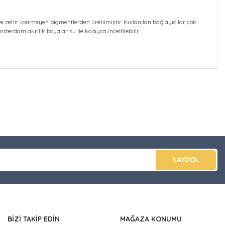
e zehir içermeyen pigmentlerden üretilmiştir. Kullanılan bağlayıcılar çok
msterdam akrilik boyalar su ile kolayca inceltilebilir.
düğünüz noktaları öneri formunu kullanarak tarafımıza
apın!
KAYDOL
BİZİ TAKİP EDİN
MAĞAZA KONUMU