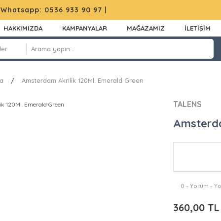
|
Whatsapp: 0536 933 90 97
|
HAKKIMIZDA
KAMPANYALAR
MAĞAZAMIZ
İLETİŞİM
ya
Amsterdam Akrilik 120Ml. Emerald Green
TALENS
Amsterda
0 - Yorum - Y
360,00 TL