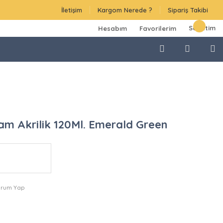
İletişim
Kargom Nerede ?
Sipariş Takibi
Sepetim
Hesabım
Favorilerim
m Akrilik 120Ml. Emerald Green
orum Yap