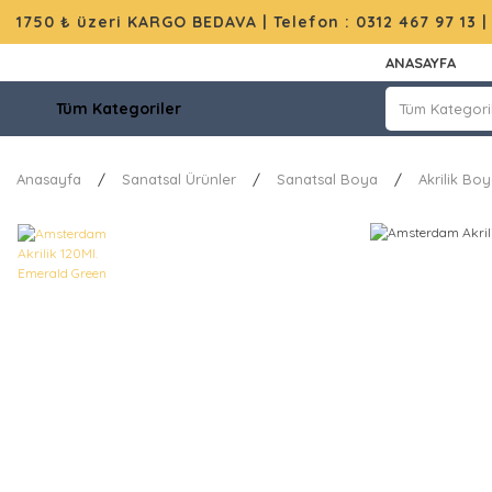
1750 ₺ üzeri KARGO BEDAVA |
Telefon : 0312 467 97 13
ANASAYFA
Tüm Kategoriler
Anasayfa
Sanatsal Ürünler
Sanatsal Boya
Akrilik Bo