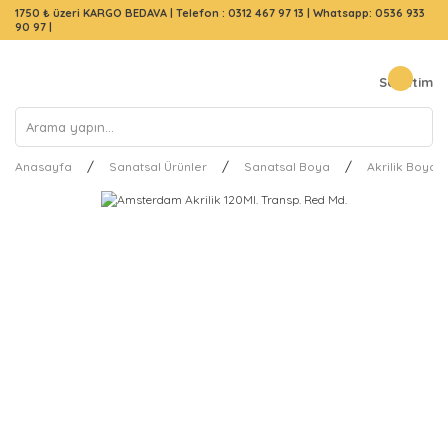
1750 ₺ üzeri KARGO BEDAVA |
Telefon : 0312 467 97 13
|
Whatsapp: 0536 933
90 97
|
Sepetim
Anasayfa
Sanatsal Ürünler
Sanatsal Boya
Akrilik Boya