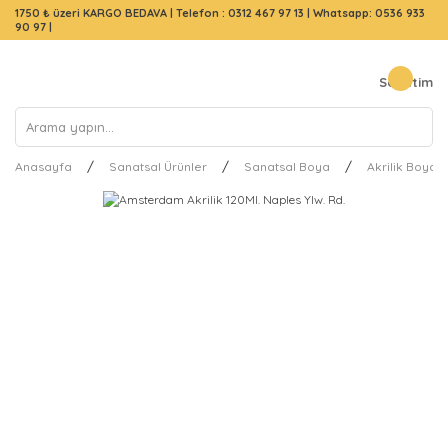
1750 ₺ üzeri KARGO BEDAVA |
Telefon : 0312 467 97 13
|
Whatsapp: 0536 933
90 97
|
Sepetim
Anasayfa
Sanatsal Ürünler
Sanatsal Boya
Akrilik Boya