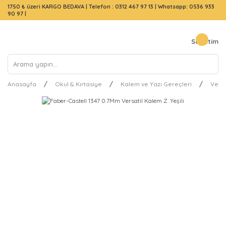
1750 ₺ üzeri KARGO BEDAVA |
Telefon : 0312 467 97 13
|
Whatsapp: 0536 933
90 97
|
Sepetim
Anasayfa
Okul & Kırtasiye
Kalem ve Yazı Gereçleri
Versa